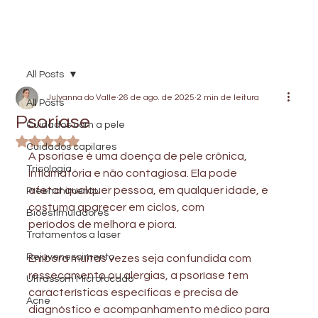
All Posts
Julyanna do Valle
26 de ago. de 2025
2 min de leitura
All Posts
Psoríase
Cuidados com a pele
Avaliado com NaN de 5 estrelas.
Cuidados capilares
A psoríase é uma doença de pele crônica, 
Tricologia
inflamatória e não contagiosa. Ela pode
afetar qualquer pessoa, em qualquer idade, e 
Preenchimento
costuma aparecer em ciclos, com
Bioestimuladores
períodos de melhora e piora.
Tratamentos a laser
Rejuvenescimento
Embora muitas vezes seja confundida com 
ressecamento ou alergias, a psoríase tem
Ultrassom Microfocado
características específicas e precisa de 
Acne
diagnóstico e acompanhamento médico para