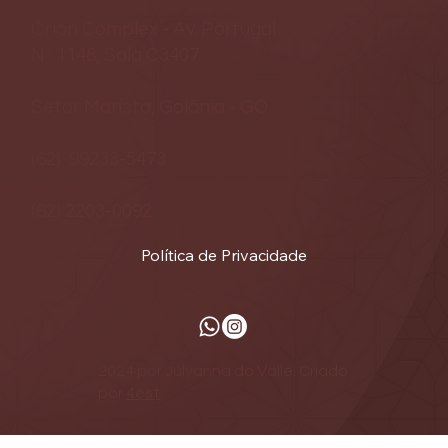
Órion Complex - Av. Portugal
Nº 1148, Sala C3407
Setor Marista, Goiânia - GO
(62) 99233-5473
(62) 2203-0092
Política de Privacidade
2024 por Julyanna do Valle. Criado
por
4est
.