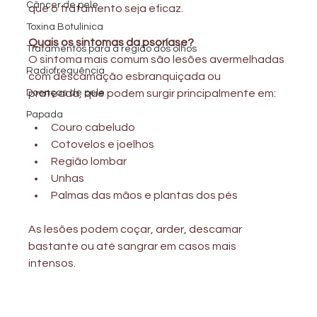
Câncer de pele
que o tratamento seja eficaz.
Toxina Botulínica
Quais os sintomas da psoríase?
Tratamentos para a região dos olhos
O sintoma mais comum são lesões avermelhadas 
Radiofrequência
com descamação esbranquiçada ou
Doenças de pele
prateada, que podem surgir principalmente em:
Papada
Couro cabeludo
Cotovelos e joelhos
Região lombar
Unhas
Palmas das mãos e plantas dos pés
As lesões podem coçar, arder, descamar 
bastante ou até sangrar em casos mais
intensos.