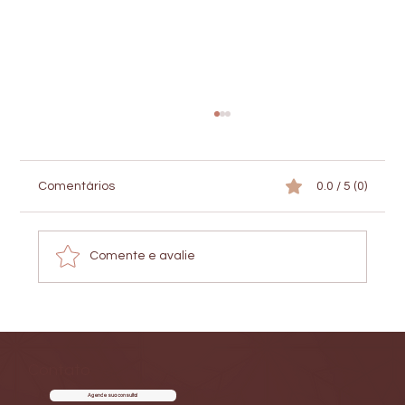
Comentários
0.0 / 5 (0)
Comente e avalie
Alopecias: Queda de Cabelo Não É Tudo
Igual!
Contato
Agende sua consulta!