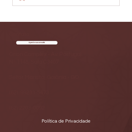
Por que não devo retirar ou queimar
pintas ou lesões na pele?
Contato
Agende sua consulta!
Órion Complex - Av. Portugal
Nº 1148, Sala C3407
Setor Marista, Goiânia - GO
(62) 99233-5473
(62) 2203-0092
Política de Privacidade