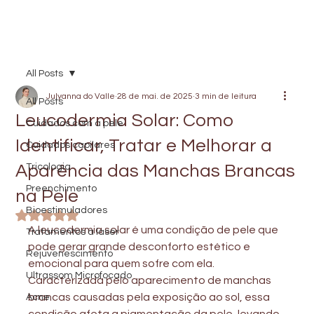
All Posts
Julyanna do Valle
28 de mai. de 2025
3 min de leitura
All Posts
Leucodermia Solar: Como
Cuidados com a pele
Identificar, Tratar e Melhorar a
Cuidados capilares
Aparência das Manchas Brancas
Tricologia
Preenchimento
na Pele
Bioestimuladores
Avaliado com NaN de 5 estrelas.
A leucodermia solar é uma condição de pele que 
Tratamentos a laser
pode gerar grande desconforto estético e 
Rejuvenescimento
emocional para quem sofre com ela. 
Ultrassom Microfocado
Caracterizada pelo aparecimento de manchas 
brancas causadas pela exposição ao sol, essa 
Acne