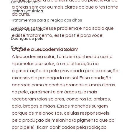
condição afeta a pigmentação da pele, levando 
Câncer de pele
a áreas sem cor ou mais claras do que o restante 
Toxina Botulínica
da cútis.
Tratamentos para a região dos olhos
Se
 você sofre desse problema e não sabia que 
Radiofrequência
existe tratamento, este post é para você! 
Doenças de pele
Papada
O Que é a Leucodermia Solar?
A leucodermia solar, também conhecida como 
hipomelanose solar, é uma alteração na 
pigmentação da pele provocada pela exposição 
excessiva e prolongada ao sol. Essa condição 
aparece como manchas brancas ou mais claras 
na pele, geralmente em áreas que mais 
receberam raios solares, como rosto, ombros, 
colo, braços e mãos. Essas manchas surgem 
porque os melanócitos, células responsáveis 
pela produção de melanina (o pigmento que dá 
cor à pele), ficam danificados pela radiação 