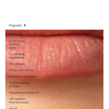
Papada
All Posts
Cuidados
com a
pele
Cuidados
capilares
Tricologia
Preenchimento
Bioestimuladores
Tratamentos
a laser
Rejuvenescimento
Ultrassom
Microfocado
Acne