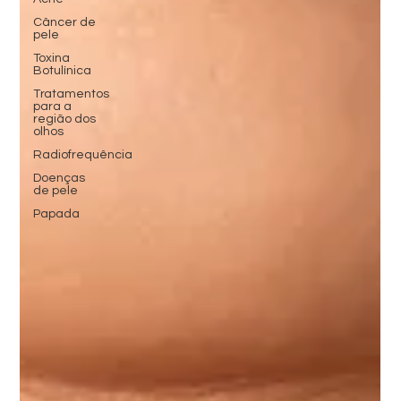
Câncer de
pele
Toxina
Botulínica
Tratamentos
para a
região dos
olhos
Radiofrequência
Doenças
de pele
Papada