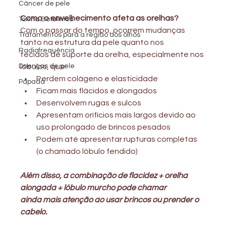
Câncer de pele
Como o envelhecimento afeta as orelhas?
Toxina Botulínica
Com o passar do tempo, ocorrem mudanças 
Tratamentos para a região dos olhos
tanto na estrutura da pele quanto nos
Radiofrequência
tecidos de suporte da orelha, especialmente nos 
Doenças de pele
lóbulos, que:
Perdem colágeno e elasticidade
Papada
Ficam mais flácidos e alongados
Desenvolvem rugas e sulcos
Apresentam orifícios mais largos devido ao 
uso prolongado de brincos pesados
Podem até apresentar rupturas completas 
(o chamado lóbulo fendido)
Além disso, a combinação de flacidez + orelha 
alongada + lóbulo murcho pode chamar
ainda mais atenção ao usar brincos ou prender o 
cabelo.