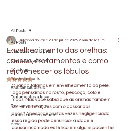
All Posts
Julyanna do Valle
29 de jul. de 2025
2 min de leitura
All Posts
Envelhecimento das orelhas:
Cuidados com a pele
causas, tratamentos e como
Cuidados capilares
rejuvenescer os lóbulos
Tricologia
Preenchimento
Avaliado com NaN de 5 estrelas.
Quando falamos em envelhecimento da pele, 
Bioestimuladores
logo pensamos no rosto, pescoço, colo e
Tratamentos a laser
mãos. Mas você sabia que as orelhas também 
Rejuvenescimento
sofrem alterações com o passar dos
anos? Apesar de muitas vezes negligenciada, 
Ultrassom Microfocado
essa região pode denunciar a idade e
Acne
causar incômodo estético em alguns pacientes.