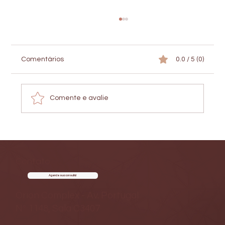
Comentários
0.0 / 5 (0)
Comente e avalie
Rejuvenescimento das mãos: como unir
bioestimuladores e luz intensa pulsada
para tratar volume, textura e manchas
Contato
Agende sua consulta!
Órion Complex - Av. Portugal
Nº 1148, Sala C3407