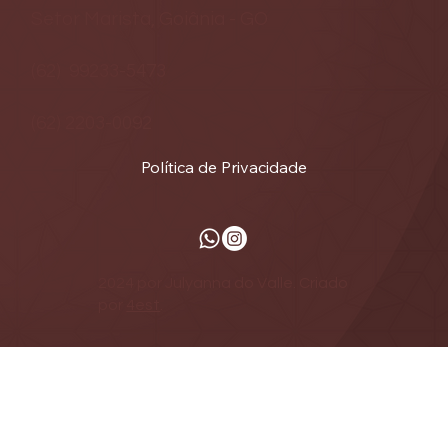
Setor Marista, Goiânia - GO
(62) 99233-5473
(62) 2203-0092
Política de Privacidade
2024 por Julyanna do Valle. Criado
por
4est
.