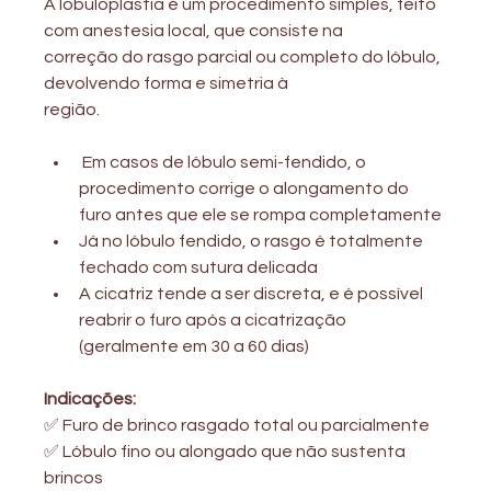
A lobuloplastia é um procedimento simples, feito 
com anestesia local, que consiste na
correção do rasgo parcial ou completo do lóbulo, 
devolvendo forma e simetria à
região.
 Em casos de lóbulo semi-fendido, o 
procedimento corrige o alongamento do 
furo antes que ele se rompa completamente
Já no lóbulo fendido, o rasgo é totalmente 
fechado com sutura delicada
A cicatriz tende a ser discreta, e é possível 
reabrir o furo após a cicatrização 
(geralmente em 30 a 60 dias)
Indicações:
✅ Furo de brinco rasgado total ou parcialmente
✅ Lóbulo fino ou alongado que não sustenta 
brincos