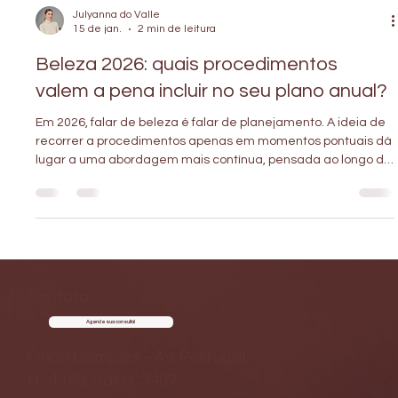
Julyanna do Valle
15 de jan.
2 min de leitura
Beleza 2026: quais procedimentos
valem a pena incluir no seu plano anual?
Em 2026, falar de beleza é falar de planejamento. A ideia de
recorrer a procedimentos apenas em momentos pontuais dá
lugar a uma abordagem mais contínua, pensada ao longo do
ano e adaptada à realidade de cada pele. Um planejamento
estético anual bem estruturado permite melhores
resultados, menos excessos e decisões mais conscientes.
Não se trata de fazer mais, mas de escolher melhor. A base
desse planejamento começa pela qualidade da pele.
Procedimentos que estimulam colágeno
Contato
Agende sua consulta!
Órion Complex - Av. Portugal