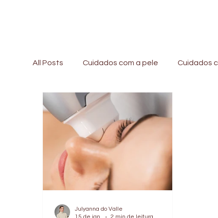
All Posts
Cuidados com a pele
Cuidados c
Rejuvenescimento
Ultrassom Microfoca
Radiofrequência
Doenças de pele
P
Julyanna do Valle
15 de jan.
2 min de leitura