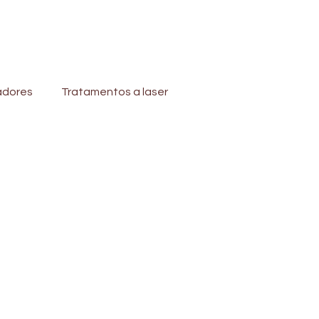
adores
Tratamentos a laser
Tratamentos para a região dos olhos