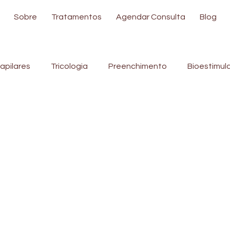
Sobre
Tratamentos
Agendar Consulta
Blog
apilares
Tricologia
Preenchimento
Bioestimul
do
Acne
Câncer de pele
Toxina Botulínica
apada