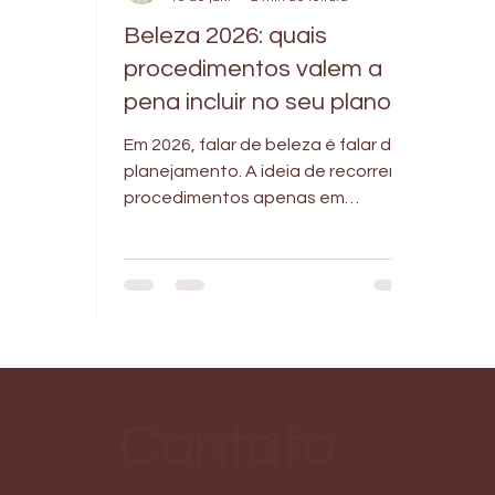
Beleza 2026: quais
procedimentos valem a
pena incluir no seu plano
anual?
Em 2026, falar de beleza é falar de
planejamento. A ideia de recorrer a
procedimentos apenas em
momentos pontuais dá lugar a uma
abordagem mais contínua,
pensada ao longo do ano e
adaptada à realidade de cada
pele. Um planejamento estético
anual bem estruturado permite
melhores resultados, menos
excessos e decisões mais
Contato
conscientes. Não se trata de fazer
mais, mas de escolher melhor. A
base desse planejamento começa