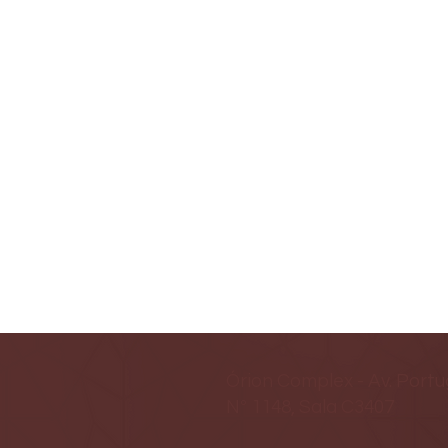
Órion Complex - Av. Portu
Nº 1148, Sala C3407